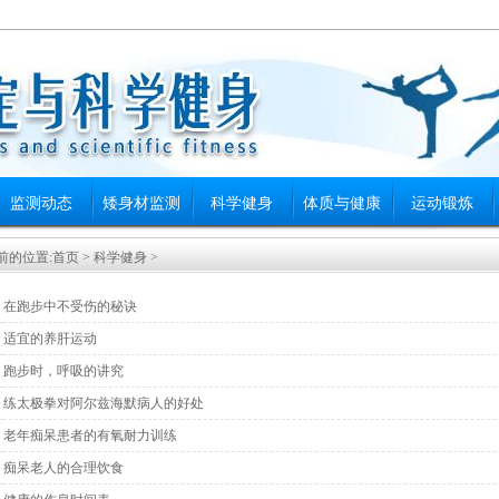
监测动态
矮身材监测
科学健身
体质与健康
运动锻炼
的位置:
首页
>
科学健身
>
在跑步中不受伤的秘诀
适宜的养肝运动
跑步时，呼吸的讲究
练太极拳对阿尔兹海默病人的好处
老年痴呆患者的有氧耐力训练
痴呆老人的合理饮食