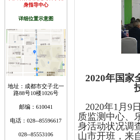
身指导中心
详细位置示意图
2020年
国家
地址：成都市交子北一
路88号10楼1026号
2020年1
邮编：610041
质监测中心、乐
电话：028--85596617
身活动状况调
山市开班，来
028--85553106