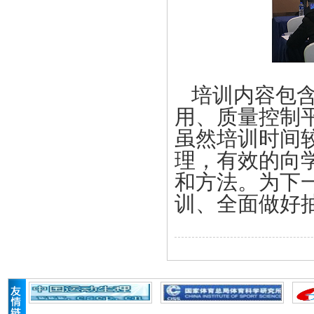
培训内容包含
用、质量控制
虽然培训时间
理，有效的向
和方法。为下
训、全面做好