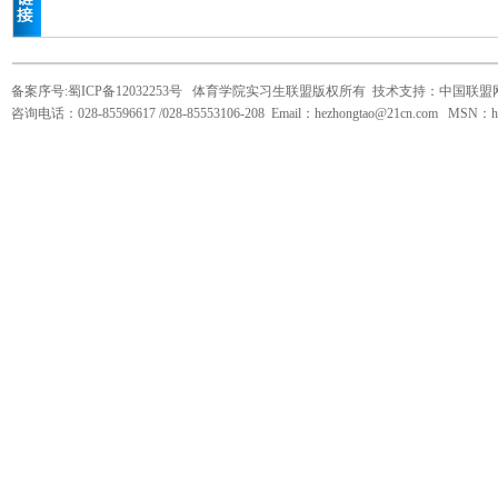
备案序号:蜀ICP备12032253号
体育学院实习生联盟版权所有 技术支持：中国联盟
咨询电话：028-85596617 /028-85553106-208 Email：hezhongtao@21cn.com MSN：