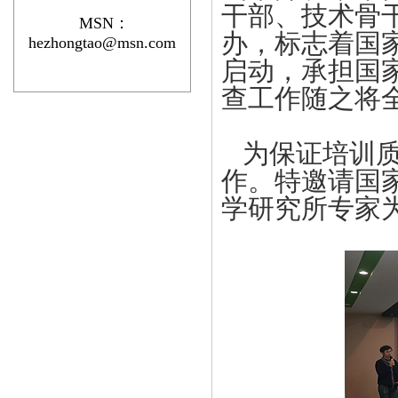
干部、技术骨
MSN：
办，标志着国
hezhongtao@msn.com
启动，承担国
查工作随之将
为保证培训质
作。特邀请国
学研究所专家