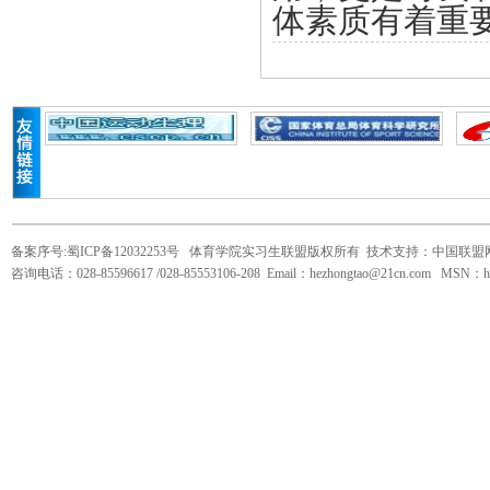
体素质有着重
备案序号:蜀ICP备12032253号
体育学院实习生联盟版权所有 技术支持：中国联盟
咨询电话：028-85596617 /028-85553106-208 Email：hezhongtao@21cn.com MSN：