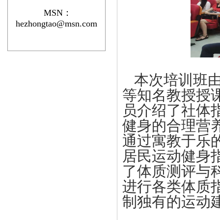
MSN：
hezhongtao@msn.com
本次培训班由
等知名教授授
员介绍了社体
健身的合理营
通过寓教于乐
居民运动健身
了体质测评与
进行各类体质
制独有的运动