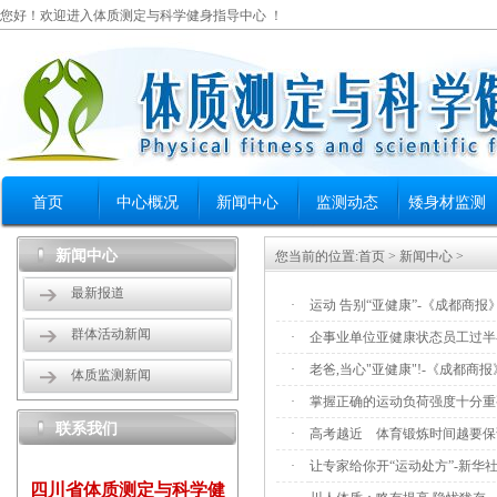
您好！欢迎进入体质测定与科学健身指导中心 ！
首页
中心概况
新闻中心
监测动态
矮身材监测
新闻中心
您当前的位置:
首页
>
新闻中心
>
最新报道
·
运动 告别“亚健康”-《成都商报
群体活动新闻
·
企事业单位亚健康状态员工过半
·
老爸,当心"亚健康"!-《成都商报
体质监测新闻
·
掌握正确的运动负荷强度十分重
联系我们
·
高考越近 体育锻炼时间越要保
·
让专家给你开“运动处方”-新华
四川省体质测定与科学健