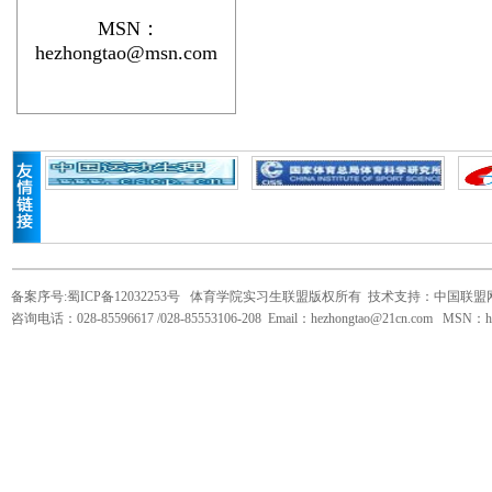
MSN：
hezhongtao@msn.com
备案序号:蜀ICP备12032253号
体育学院实习生联盟版权所有 技术支持：中国联盟
咨询电话：028-85596617 /028-85553106-208 Email：hezhongtao@21cn.com MSN：